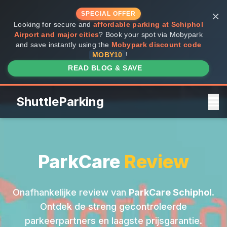
×
SPECIAL OFFER
Looking for secure and
affordable parking at Schiphol
Airport and major cities
? Book your spot via Mobypark
and save instantly using the
Mobypark discount code
MOBY10
!
READ BLOG & SAVE
Shuttle
Parking
ParkCare
Review
Onafhankelijke review van
ParkCare Schiphol
.
Ontdek de streng gecontroleerde
parkeerpartners en laagste prijsgarantie.